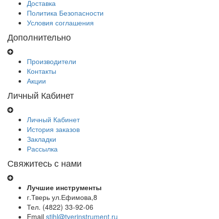
Доставка
бензоинструментом,
приобрести
фирменного
Политика Безопасности
отделочным
качественную
инструмента
Условия соглашения
инструментом.
продукцию
и
по
расходных
Дополнительно
выгодным
материалов.
ценам.
Электроинструмент,
техника и
Производители
оборудование
Контакты
для дома,
Акции
дачи,
бизнеса –
Личный Кабинет
выбор за
вами!
Личный Кабинет
История заказов
Закладки
Рассылка
Свяжитесь с нами
Лучшие инструменты
г.Тверь ул.Ефимова,8
Тел. (4822) 33-92-06
Email
stihl@tverinstrument.ru