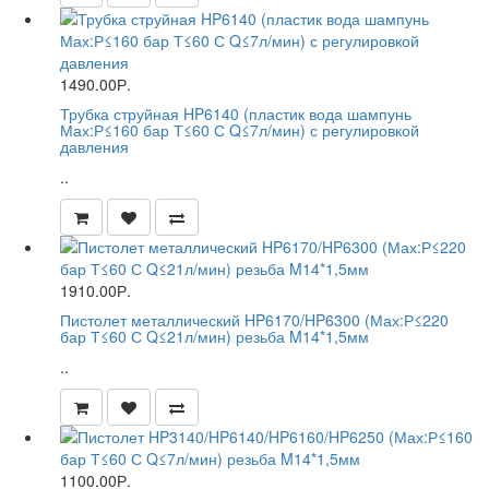
1490.00Р.
Трубка струйная HP6140 (пластик вода шампунь
Мах:Р≤160 бар Т≤60 С Q≤7л/мин) с регулировкой
давления
..
1910.00Р.
Пистолет металлический HP6170/HP6300 (Мах:Р≤220
бар Т≤60 С Q≤21л/мин) резьба M14*1,5мм
..
1100.00Р.