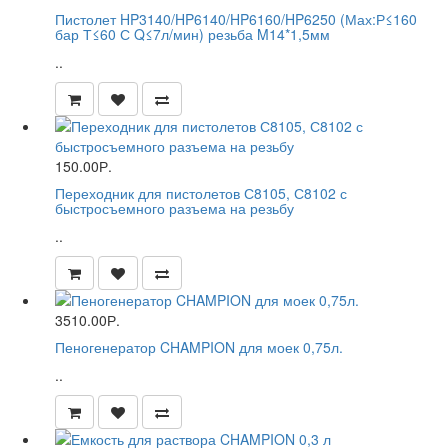
Пистолет HP3140/HP6140/HP6160/HP6250 (Мах:Р≤160
бар Т≤60 С Q≤7л/мин) резьба M14*1,5мм
..
150.00Р.
Переходник для пистолетов С8105, С8102 с
быстросъемного разъема на резьбу
..
3510.00Р.
Пеногенератор CHAMPION для моек 0,75л.
..