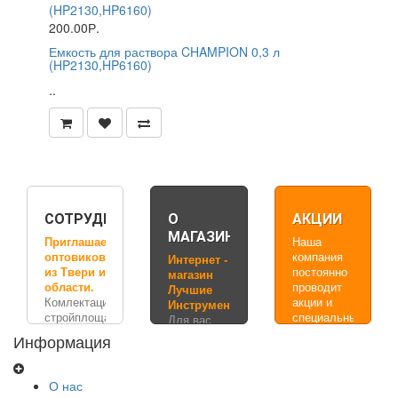
200.00Р.
Емкость для раствора CHAMPION 0,3 л
(HP2130,HP6160)
..
СОТРУДНИЧЕСТВО
О
АКЦИИ
МАГАЗИНЕ
Приглашаем
Наша
оптовиков
компания
Интернет -
из Твери и
постоянно
магазин
области.
проводит
Лучшие
Комлектация
акции и
Инструменты
стройплощадок,
специальные
Для вас
производств
предложения,
мы
Информация
-
которые
собрали
строительным
дают вам
более 60
инструментом,
уникальную
000
О нас
электроинструментом,
возможность,
наименований