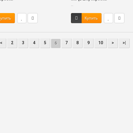
..
упить
Купить
<
2
3
4
5
7
8
9
10
>
>|
6