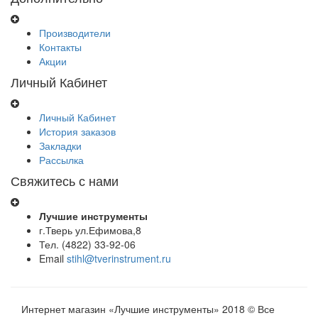
выгодным
материалов.
ценам.
Электроинструмент,
техника и
Производители
оборудование
Контакты
для дома,
Акции
дачи,
бизнеса –
Личный Кабинет
выбор за
вами!
Личный Кабинет
История заказов
Закладки
Рассылка
Свяжитесь с нами
Лучшие инструменты
г.Тверь ул.Ефимова,8
Тел. (4822) 33-92-06
Email
stihl@tverinstrument.ru
Интернет магазин «Лучшие инструменты» 2018 © Все