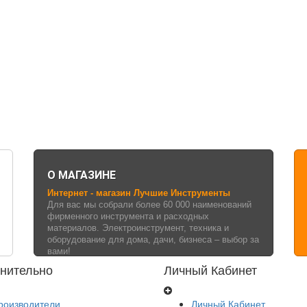
О МАГАЗИНЕ
Интернет - магазин Лучшие Инструменты
Для вас мы собрали более 60 000 наименований
фирменного инструмента и расходных
материалов. Электроинструмент, техника и
оборудование для дома, дачи, бизнеса – выбор за
вами!
нительно
Личный Кабинет
роизводители
Личный Кабинет